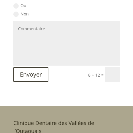
Oui
Non
Envoyer
=
8 + 12
Clinique Dentaire des Vallées de
l’Outaouais