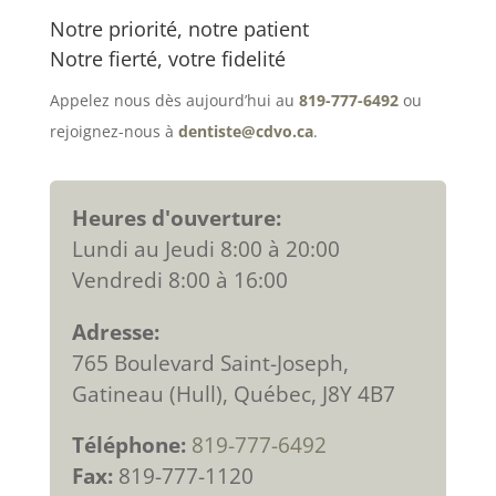
Notre priorité, notre patient
Notre fierté, votre fidelité
Appelez nous dès aujourd’hui au
819-777-6492
ou
rejoignez-nous à
dentiste@cdvo.ca
.
Heures d'ouverture:
Lundi au Jeudi 8:00 à 20:00
Vendredi 8:00 à 16:00
Adresse:
765 Boulevard Saint-Joseph,
Gatineau (Hull), Québec, J8Y 4B7
Téléphone:
819-777-6492
Fax:
819-777-1120